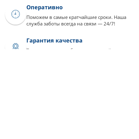
Оперативно
Поможем в самые кратчайшие сроки. Наша
служба заботы всегда на связи — 24/7!
Гарантия качества
Только хорошая работа — авторский продукт
и никакого плагиата
Отзывы
Ольга
Вид услуги: Консультации по
учебе
Радует, что еще есть такие надежные